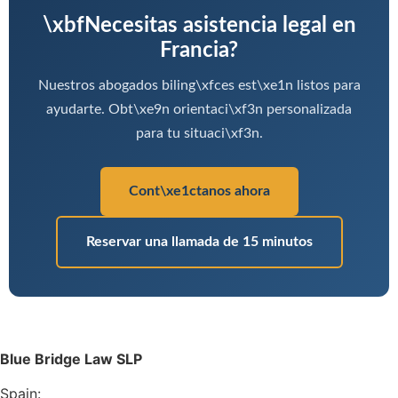
\xbfNecesitas asistencia legal en
Francia?
Nuestros abogados biling\xfces est\xe1n listos para
ayudarte. Obt\xe9n orientaci\xf3n personalizada
para tu situaci\xf3n.
Cont\xe1ctanos ahora
Reservar una llamada de 15 minutos
Blue Bridge Law SLP
Spain: