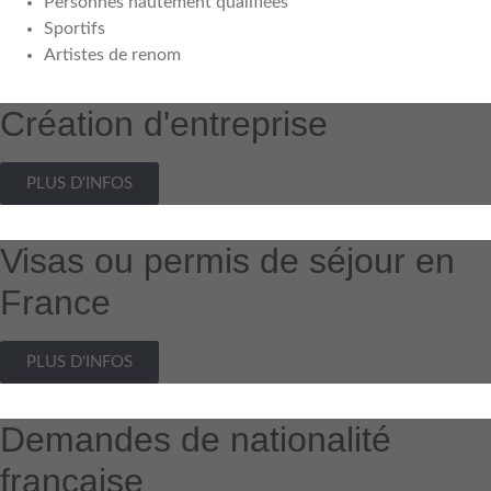
Personnes hautement qualifiées
Sportifs
Artistes de renom
Création d'entreprise
PLUS D'INFOS
Visas ou permis de séjour en
France
PLUS D'INFOS
Demandes de nationalité
française